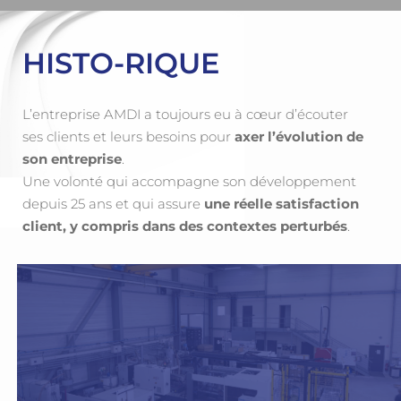
HISTO-RIQUE
L’entreprise AMDI a toujours eu à cœur d’écouter
ses clients et leurs besoins pour
axer l’évolution de
son entreprise
.
Une volonté qui accompagne son développement
depuis 25 ans et qui assure
une réelle satisfaction
client, y compris dans des contextes perturbés
.