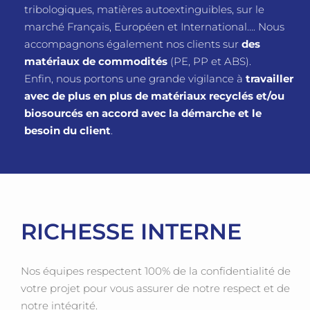
tribologiques, matières autoextinguibles, sur le
marché Français, Européen et International…. Nous
accompagnons également nos clients sur
des
matériaux de commodités
(PE, PP et ABS).
Enfin, nous portons une grande vigilance à
travailler
avec de plus en plus de matériaux recyclés et/ou
biosourcés en accord avec la démarche et le
besoin du client
.
RICHESSE INTERNE
Nos équipes respectent 100% de la confidentialité de
votre projet pour vous assurer de notre respect et de
notre intégrité.