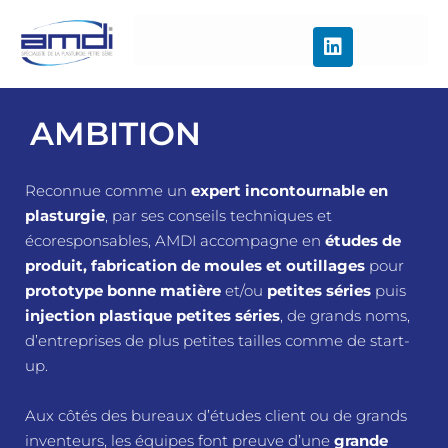
AMBITION
Reconnue comme un
expert incontournable en
plasturgie
, par ses conseils techniques et
écoresponsables, AMDI accompagne en
études de
produit, fabrication de moules et outillages
pour
prototype bonne matière
et/ou
petites séries
puis
injection plastique petites séries
, de grands noms,
d’entreprises de plus petites tailles comme de start-
up.
Aux côtés des bureaux d’études client ou de grands
inventeurs, les équipes font preuve d’une
grande