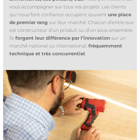
vous accompagner sur tous vos projets. Les clients
qui nous font confiance occupent souvent
une place
de premier rang
sur leur marché. Chacun d’entre eux
est constructeur d’un produit ou d’un sous-ensemble.
Ils
forgent leur différence par l’innovation
sur un
marché national ou international,
fréquemment
technique et très concurrentiel
.