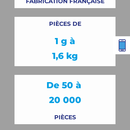
FABRICATION FRANÇAISE
PIÈCES DE
1 g à
1,6 kg
De 50 à
20 000
PIÈCES