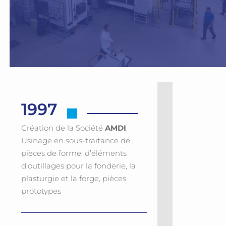
1997
Création de la Société
AMDI
.
Usinage en sous-traitance de
pièces de forme, d’éléments
d’outillages pour la fonderie, la
plasturgie et la forge, pièces
prototypes