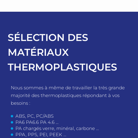
SÉLECTION DES
MATÉRIAUX
THERMOPLASTIQUES
Nous sommes à même de travailler la très grande
majorité des thermoplastiques répondant à vos
besoins :
ABS, PC, PC/ABS
PA6 PA6.6 PA 4.6 ...
PA chargés verre, minéral, carbone …
PPA, PPS, PEI, PEEK …